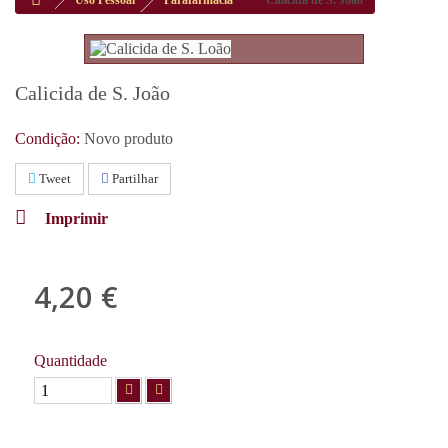
Uso Pessoal
Parafarmácia
Calicida de S. João
Calicida de S. João
Condição:
Novo produto
Tweet
Partilhar
Imprimir
4,20 €
com IVA
Quantidade