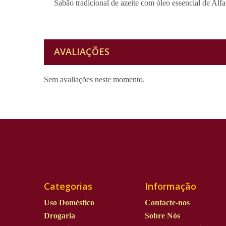
Sabão
tradicional
de azeite com óleo essencial de Al
AVALIAÇÕES
Sem avaliações neste momento.
Categorias
Informação
Uso Doméstico
Contacte-nos
Drogaria
Sobre Nós