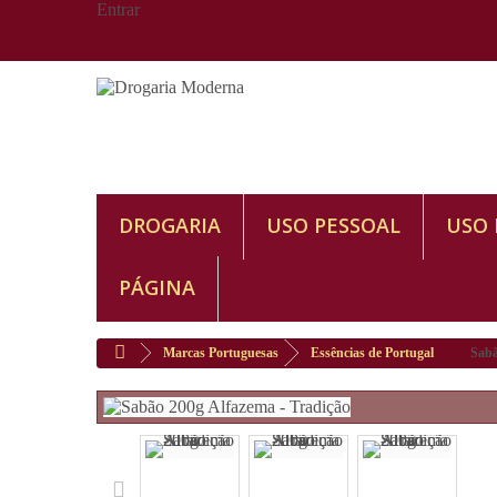
Entrar
DROGARIA
USO PESSOAL
USO
PÁGINA
Marcas Portuguesas
Essências de Portugal
Sabã