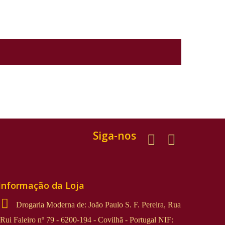
Siga-nos
Informação da Loja
Drogaria Moderna de: João Paulo S. F. Pereira, Rua
Rui Faleiro nº 79 - 6200-194 - Covilhã - Portugal NIF: