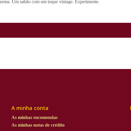
fazema. Um sabão com um toque vintage. Experimente.
A minha conta
As minhas encomendas
As minhas notas de crédito